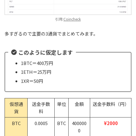
引用:
Coincheck
多すぎるので主要の3通貨でまとめてみます。
このように仮定します
1BTC＝400万円
1ETH＝25万円
1XR＝50円
仮想通
送金手数
単位
金額
送金手数料（円）
貨
料
BTC
0.0005
BTC
400000
¥2000
0