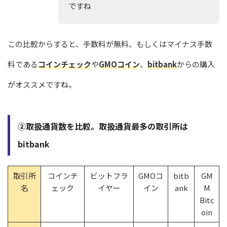
ですね
この比較からすると、手数料が無料、もしくはマイナス手数
料である
コインチェック
や
GMOコイン
、
bitbank
からの購入
がオススメですね。
②取扱通貨数を比較。取扱通貨最多の取引所は
bitbank
取引所
コインチ
ビットフラ
GMOコ
bitb
GM
名
ェック
イヤー
イン
ank
M
Bitc
oin