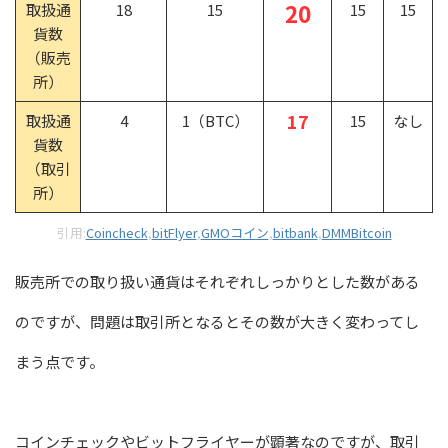
20
取扱通
18
15
15
15
貨数
（販売
所）
17
取扱通
4
1（BTC）
15
なし
貨数
（取引
所）
引用:
Coincheck
,
bitFlyer
,
GMOコイン
,
bitbank
,
DMMBitcoin
販売所での取り扱い通貨はそれぞれしっかりとした数がある
のですが、問題は取引所となるとその数が大きく変わってし
まう点です。
コインチェックやビットフライヤーが顕著なのですが、取引