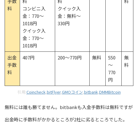
手数
料
料
料
料
コンビニ入
クイック入
金：770～
金：無料～
1018円
330円
クイック入
金：770～
1018円
出金
407円
200～770円
無料
550
無
手数
～
料
料
770
円
引用:
Coincheck
,
bitFlyer
,
GMOコイン
,
bitbank
,
DMMBitcoin
無料には誰も勝てません。bitbankも入金手数料は無料ですが
出金時に手数料がかかるところが2社に劣るところでした。