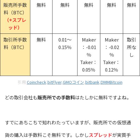
販売所手数
無料
無料
無料
無料
無料
料（BTC）
（+スプレ
ッド）
取引所手数
無料
0.01～
Maker
Maker
取引
料（BTC）
0.15％
：-0.01
：-0.02
所な
％
％
し
Taker：
Taker：
0.05％
0.12％
引用:
Coincheck
,
bitFlyer
,
GMOコイン
,
bitbank
,
DMMBitcoin
どの取引会社も
販売所での手数料
はたしかに無料ですよね。
すでにあちこちで知れわたっていますが、販売所での仮想通
貨の購入は手数料こそ無料です。しかし
スプレッド
が実質手