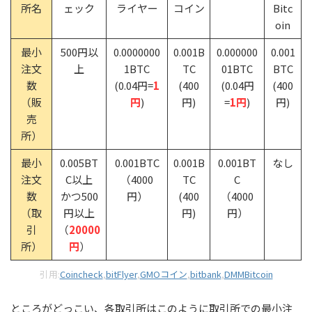
所名
ェック
ライヤー
コイン
Bitc
oin
最小
500円以
0.0000000
0.001B
0.000000
0.001
注文
上
1BTC
TC
01BTC
BTC
数
(0.04円=
1
(400
(0.04円
(400
（販
円
)
円)
=
1円
)
円)
売
所）
最小
0.005BT
0.001BTC
0.001B
0.001BT
なし
注文
C以上
（4000
TC
C
数
かつ500
円）
(400
（4000
（取
円以上
円)
円）
引
（
20000
所）
円
）
引用:
Coincheck
,
bitFlyer
,
GMOコイン
,
bitbank
,
DMMBitcoin
ところがどっこい、各取引所はこのように取引所での最小注