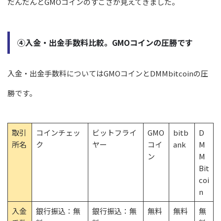
だんだんとGMOコインのすごさが見えてきました。
④入金・出金手数料比較。GMOコインの圧勝です
入金・出金手数料についてはGMOコインとDMMbitcoinの圧
勝です。
取引
コインチェッ
ビットフライ
GMO
bitb
D
所名
ク
ヤー
コイ
ank
M
ン
M
Bit
coi
n
入金
銀行振込：無
銀行振込：無
無料
無料
無