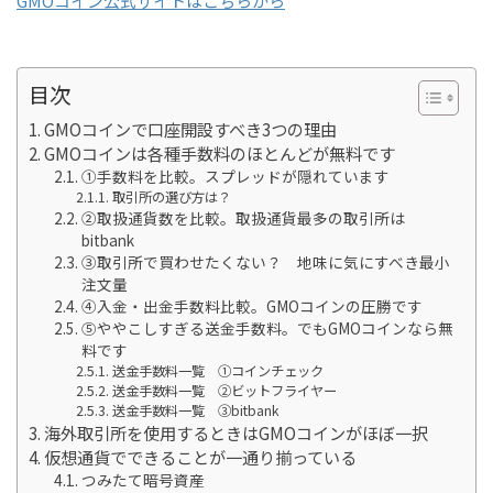
GMOコイン公式サイトはこちらから
目次
GMOコインで口座開設すべき3つの理由
GMOコインは各種手数料のほとんどが無料です
①手数料を比較。スプレッドが隠れています
取引所の選び方は？
②取扱通貨数を比較。取扱通貨最多の取引所は
bitbank
③取引所で買わせたくない？ 地味に気にすべき最小
注文量
④入金・出金手数料比較。GMOコインの圧勝です
⑤ややこしすぎる送金手数料。でもGMOコインなら無
料です
送金手数料一覧 ①コインチェック
送金手数料一覧 ②ビットフライヤー
送金手数料一覧 ③bitbank
海外取引所を使用するときはGMOコインがほぼ一択
仮想通貨でできることが一通り揃っている
つみたて暗号資産