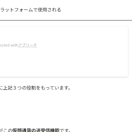
通貨プラットフォームで使用される
osted with
アプリーチ
に上記３つの役割をもっています。
がこの
仮想通貨の送受信機能
です。