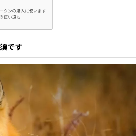
トークンの購入に使います
外の使い道も
須です